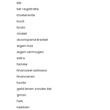
bkr
bkr registratie
boeterente
boot
bruto
chalet
doorlopend krediet
eigen huis
eigen vermogen
extra
familie
financieel adviseur
financieren
funda
geld lenen zonder bkr
gmac
heb
hebben