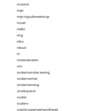
maand
mijn
mijn hypotheekshop
moet
netto
nhg
nibc
nibud
nl
notariskosten
om
onderhandse lening
ondernemer
onderneming
onderpand
ouder
ouders
overbruggingshypotheek