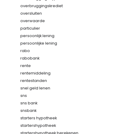
overbruggingskrediet
oversluiten
overwaarde
particulier
persoonlijk lening
persoonlijke lening
rabo
rabobank
rente
rentemiddeling
rentestanden
snel geld lenen
sns
sns bank
snsbank
starters hypotheek
startershypotheek
startershypotheek berekenen