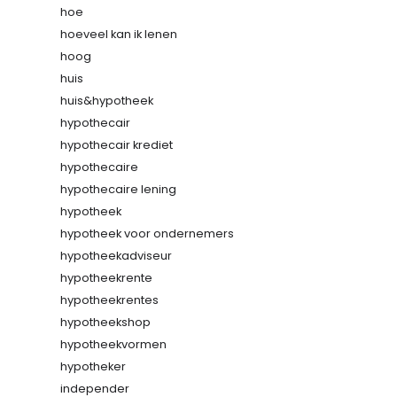
hoe
hoeveel kan ik lenen
hoog
huis
huis&hypotheek
hypothecair
hypothecair krediet
hypothecaire
hypothecaire lening
hypotheek
hypotheek voor ondernemers
hypotheekadviseur
hypotheekrente
hypotheekrentes
hypotheekshop
hypotheekvormen
hypotheker
independer