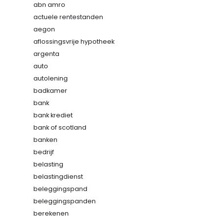
abn amro
actuele rentestanden
aegon
aflossingsvrije hypotheek
argenta
auto
autolening
badkamer
bank
bank krediet
bank of scotland
banken
bedrijf
belasting
belastingdienst
beleggingspand
beleggingspanden
berekenen