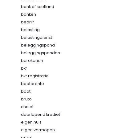
bank of scotland
banken
bedrijf
belasting
belastingdienst
beleggingspand
beleggingspanden
berekenen
bkr
bkr registratie
boeterente
boot
bruto
chalet
doorlopend krediet
eigen huis
eigen vermogen
extra