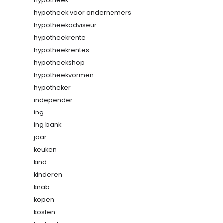
hypotheek
hypotheek voor ondernemers
hypotheekadviseur
hypotheekrente
hypotheekrentes
hypotheekshop
hypotheekvormen
hypotheker
independer
ing
ing bank
jaar
keuken
kind
kinderen
knab
kopen
kosten