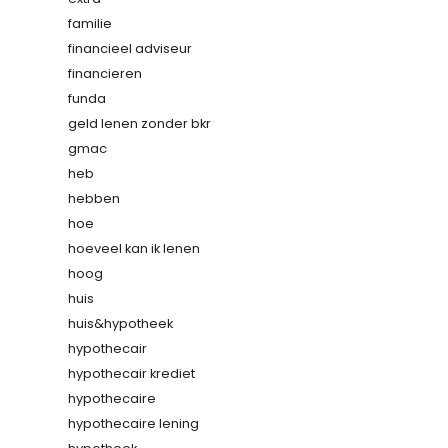
familie
financieel adviseur
financieren
funda
geld lenen zonder bkr
gmac
heb
hebben
hoe
hoeveel kan ik lenen
hoog
huis
huis&hypotheek
hypothecair
hypothecair krediet
hypothecaire
hypothecaire lening