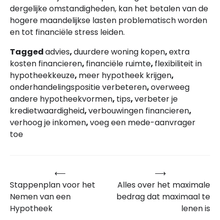
dergelijke omstandigheden, kan het betalen van de
hogere maandelijkse lasten problematisch worden
en tot financiële stress leiden.
Tagged
advies
,
duurdere woning kopen
,
extra
kosten financieren
,
financiële ruimte
,
flexibiliteit in
hypotheekkeuze
,
meer hypotheek krijgen
,
onderhandelingspositie verbeteren
,
overweeg
andere hypotheekvormen
,
tips
,
verbeter je
kredietwaardigheid
,
verbouwingen financieren
,
verhoog je inkomen
,
voeg een mede-aanvrager
toe
⟵
⟶
Bericht
Stappenplan voor het
Alles over het maximale
navigatie
Nemen van een
bedrag dat maximaal te
Hypotheek
lenen is